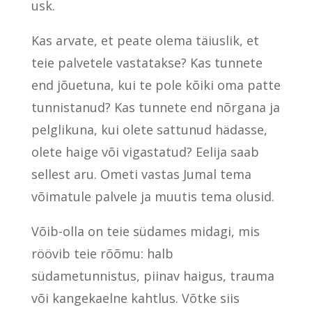
usk.
Kas arvate, et peate olema täiuslik, et
teie palvetele vastatakse? Kas tunnete
end jõuetuna, kui te pole kõiki oma patte
tunnistanud? Kas tunnete end nõrgana ja
pelglikuna, kui olete sattunud hädasse,
olete haige või vigastatud? Eelija saab
sellest aru. Ometi vastas Jumal tema
võimatule palvele ja muutis tema olusid.
Võib-olla on teie südames midagi, mis
röövib teie rõõmu: halb
südametunnistus, piinav haigus, trauma
või kangekaelne kahtlus. Võtke siis