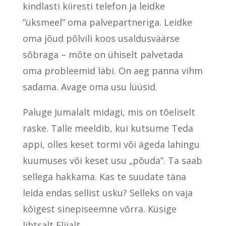
kindlasti kiiresti telefon ja leidke
“üksmeel” oma palvepartneriga. Leidke
oma jõud põlvili koos usaldusväärse
sõbraga – mõte on ühiselt palvetada
oma probleemid läbi. On aeg panna vihm
sadama. Avage oma usu lüüsid.
Paluge Jumalalt midagi, mis on tõeliselt
raske. Talle meeldib, kui kutsume Teda
appi, olles keset tormi või ägeda lahingu
kuumuses või keset usu „põuda”. Ta saab
sellega hakkama. Kas te suudate täna
leida endas sellist usku? Selleks on vaja
kõigest sinepiseemne võrra. Küsige
lihtsalt Elijalt.