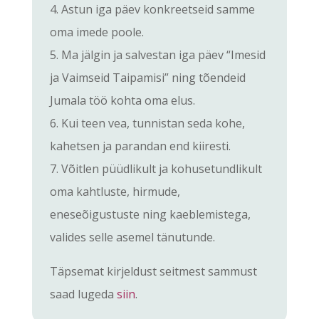
4. Astun iga päev konkreetseid samme
oma imede poole.
5. Ma jälgin ja salvestan iga päev “Imesid
ja Vaimseid Taipamisi” ning tõendeid
Jumala töö kohta oma elus.
6. Kui teen vea, tunnistan seda kohe,
kahetsen ja parandan end kiiresti.
7. Võitlen püüdlikult ja kohusetundlikult
oma kahtluste, hirmude,
eneseõigustuste ning kaeblemistega,
valides selle asemel tänutunde.
Täpsemat kirjeldust seitmest sammust
saad lugeda
siin
.