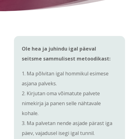
Ole hea ja juhindu igal päeval
seitsme sammulisest metoodikast:
1. Ma põlvitan igal hommikul esimese
asjana palveks.
2. Kirjutan oma võimatute palvete
nimekirja ja panen selle nähtavale
kohale.
3. Ma palvetan nende asjade pärast iga
päev, vajadusel isegi igal tunnil.